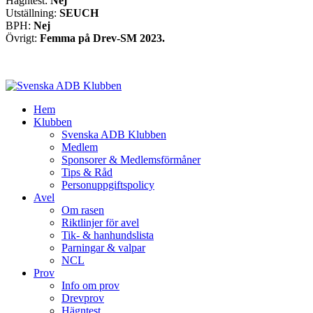
Hägntest:
Nej
Utställning:
SEUCH
BPH:
Nej
Övrigt:
Femma på Drev-SM 2023.
Hem
Klubben
Svenska ADB Klubben
Medlem
Sponsorer & Medlemsförmåner
Tips & Råd
Personuppgiftspolicy
Avel
Om rasen
Riktlinjer för avel
Tik- & hanhundslista
Parningar & valpar
NCL
Prov
Info om prov
Drevprov
Hägntest