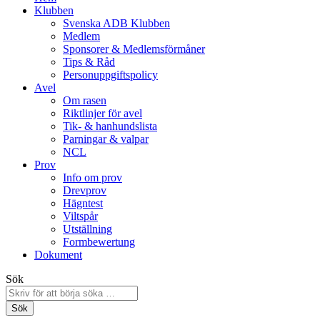
Klubben
Svenska ADB Klubben
Medlem
Sponsorer & Medlemsförmåner
Tips & Råd
Personuppgiftspolicy
Avel
Om rasen
Riktlinjer för avel
Tik- & hanhundslista
Parningar & valpar
NCL
Prov
Info om prov
Drevprov
Hägntest
Viltspår
Utställning
Formbewertung
Dokument
Sök
Sök