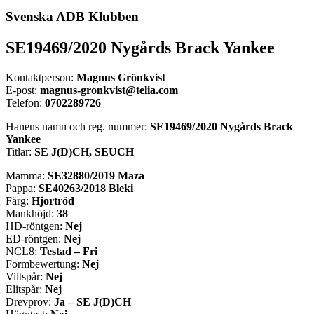
Svenska ADB Klubben
SE19469/2020 Nygårds Brack Yankee
Kontaktperson:
Magnus Grönkvist
E-post:
magnus-gronkvist@telia.com
Telefon:
0702289726
Hanens namn och reg. nummer:
SE19469/2020 Nygårds Brack
Yankee
Titlar:
SE J(D)CH, SEUCH
Mamma:
SE32880/2019 Maza
Pappa:
SE40263/2018 Bleki
Färg:
Hjortröd
Mankhöjd:
38
HD-röntgen:
Nej
ED-röntgen:
Nej
NCL8:
Testad – Fri
Formbewertung:
Nej
Viltspår:
Nej
Elitspår:
Nej
Drevprov:
Ja – SE J(D)CH