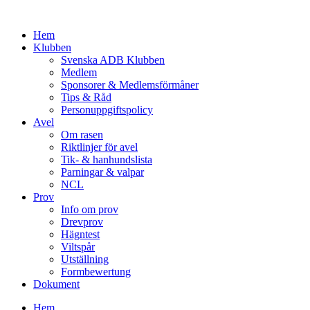
Hoppa
till
Hem
innehåll
Klubben
Svenska ADB Klubben
Medlem
Sponsorer & Medlemsförmåner
Tips & Råd
Personuppgiftspolicy
Avel
Om rasen
Riktlinjer för avel
Tik- & hanhundslista
Parningar & valpar
NCL
Prov
Info om prov
Drevprov
Hägntest
Viltspår
Utställning
Formbewertung
Dokument
Hem