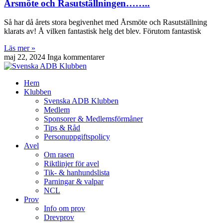
Årsmöte och Rasutställningen……..
Så har då årets stora begivenhet med Årsmöte och Rasutställning
klarats av! Å vilken fantastisk helg det blev. Förutom fantastisk
Läs mer »
maj 22, 2024
Inga kommentarer
Hem
Klubben
Svenska ADB Klubben
Medlem
Sponsorer & Medlemsförmåner
Tips & Råd
Personuppgiftspolicy
Avel
Om rasen
Riktlinjer för avel
Tik- & hanhundslista
Parningar & valpar
NCL
Prov
Info om prov
Drevprov