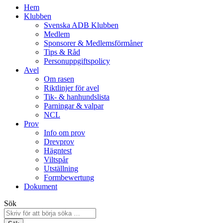
Hem
Klubben
Svenska ADB Klubben
Medlem
Sponsorer & Medlemsförmåner
Tips & Råd
Personuppgiftspolicy
Avel
Om rasen
Riktlinjer för avel
Tik- & hanhundslista
Parningar & valpar
NCL
Prov
Info om prov
Drevprov
Hägntest
Viltspår
Utställning
Formbewertung
Dokument
Sök