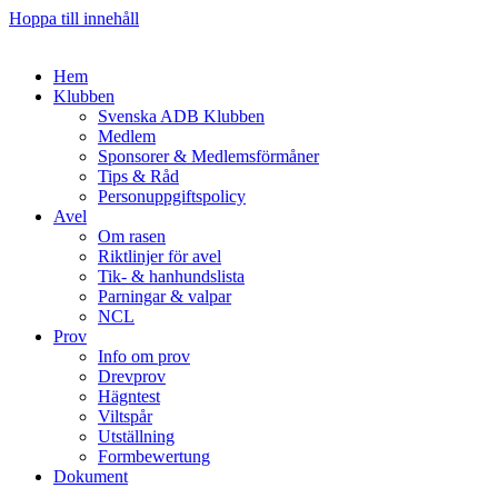
Hoppa till innehåll
Hem
Klubben
Svenska ADB Klubben
Medlem
Sponsorer & Medlemsförmåner
Tips & Råd
Personuppgiftspolicy
Avel
Om rasen
Riktlinjer för avel
Tik- & hanhundslista
Parningar & valpar
NCL
Prov
Info om prov
Drevprov
Hägntest
Viltspår
Utställning
Formbewertung
Dokument