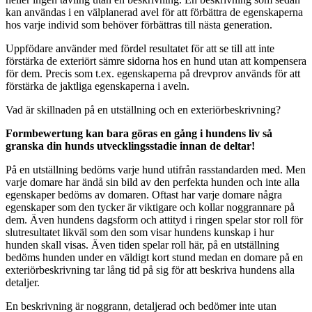
kan användas i en välplanerad avel för att förbättra de egenskaperna
hos varje individ som behöver förbättras till nästa generation.
Uppfödare använder med fördel resultatet för att se till att inte
förstärka de exteriört sämre sidorna hos en hund utan att kompensera
för dem. Precis som t.ex. egenskaperna på drevprov används för att
förstärka de jaktliga egenskaperna i aveln.
Vad är skillnaden på en utställning och en exteriörbeskrivning?
Formbewertung kan bara göras en gång i hundens liv så
granska din hunds utvecklingsstadie innan de deltar!
På en utställning bedöms varje hund utifrån rasstandarden med. Men
varje domare har ändå sin bild av den perfekta hunden och inte alla
egenskaper bedöms av domaren. Oftast har varje domare några
egenskaper som den tycker är viktigare och kollar noggrannare på
dem. Även hundens dagsform och attityd i ringen spelar stor roll för
slutresultatet likväl som den som visar hundens kunskap i hur
hunden skall visas. Även tiden spelar roll här, på en utställning
bedöms hunden under en väldigt kort stund medan en domare på en
exteriörbeskrivning tar lång tid på sig för att beskriva hundens alla
detaljer.
En beskrivning är noggrann, detaljerad och bedömer inte utan