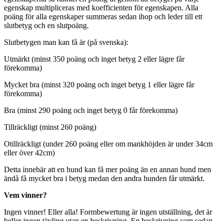
egenskap multipliceras med koefficienten för egenskapen. Alla
poäng för alla egenskaper summeras sedan ihop och leder till ett
slutbetyg och en slutpoäng.
Slutbetygen man kan få är (på svenska):
Utmärkt (minst 350 poäng och inget betyg 2 eller lägre får
förekomma)
Mycket bra (minst 320 poäng och inget betyg 1 eller lägre får
förekomma)
Bra (minst 290 poäng och inget betyg 0 får förekomma)
Tillräckligt (minst 260 poäng)
Otillräckligt (under 260 poäng eller om mankhöjden är under 34cm
eller över 42cm)
Detta innebär att en hund kan få mer poäng än en annan hund men
ändå få mycket bra i betyg medan den andra hunden får utmärkt.
Vem vinner?
Ingen vinner! Eller alla! Formbewertung är ingen utställning, det är
heller ingen tävling utan en beskrivning. En beskrivning som sedan