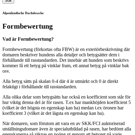
Sök
Alpenländische Dachsbracke
Formbewertung
Vad är Formbewertung?
Formbewertung (förkortas ofta FBW) är en exteriörbeskrivning där
domaren beskriver hundens alla detaljer och betygsätter dem i
förhållande till rasstandarden. Det innebär att hunden som beskrivs
kommer få ett betyg på vinklar fram, ett annat betyg på vinklar bak
osv.
Alla betyg sätts på skalan 0-4 där 4 är utmärkt och 0 är direkt
felaktigt i förhållande till rasstandarden.
Alla olika delar som betygsätts har också en koefficient som står för
hur viktig denna del är för rasen. T.ex har mankhöjden koefficient 5
(vilket är det högsta en egenskap kan ha) medan t.ex öronen har
koefficient 3 (vilket är det lägsta en egenskap kan ha).
När domaren, som förutom att vara en av SKK/FCI auktoriserad
utställningsdomare även är specialutbildad på rasen, har bedömt alla
egenskaperna så räknas en poäng ut genom att betyget på varje