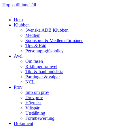
Hoppa till innehåll
Hem
Klubben
Svenska ADB Klubben
Medlem
Sponsorer & Medlemsförmåner
Tips & Råd
Personuppgiftspolicy
Avel
Om rasen
Riktlinjer för avel
Tik- & hanhundslista
Parningar & valpar
NCL
Prov
Info om prov
Drevprov
Hägntest
Viltspår
Utställning
Formbewertung
Dokument