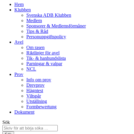
Hem
Klubben
Svenska ADB Klubben
Medlem
Sponsorer & Medlemsförmåner
Tips & Råd
Personuppgiftspolicy
Avel
Om rasen
Riktlinjer för avel
Tik- & hanhundslista
Parningar & valpar
NCL
Prov
Info om prov
Drevprov
Hägntest
Viltspår
Utställning
Formbewertung
Dokument
Sök