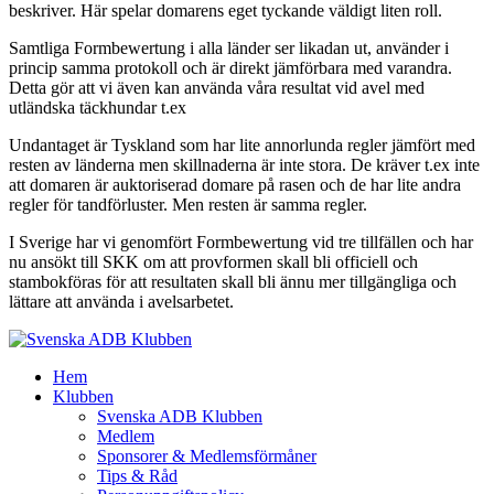
beskriver. Här spelar domarens eget tyckande väldigt liten roll.
Samtliga Formbewertung i alla länder ser likadan ut, använder i
princip samma protokoll och är direkt jämförbara med varandra.
Detta gör att vi även kan använda våra resultat vid avel med
utländska täckhundar t.ex
Undantaget är Tyskland som har lite annorlunda regler jämfört med
resten av länderna men skillnaderna är inte stora. De kräver t.ex inte
att domaren är auktoriserad domare på rasen och de har lite andra
regler för tandförluster. Men resten är samma regler.
I Sverige har vi genomfört Formbewertung vid tre tillfällen och har
nu ansökt till SKK om att provformen skall bli officiell och
stambokföras för att resultaten skall bli ännu mer tillgängliga och
lättare att använda i avelsarbetet.
Hem
Klubben
Svenska ADB Klubben
Medlem
Sponsorer & Medlemsförmåner
Tips & Råd