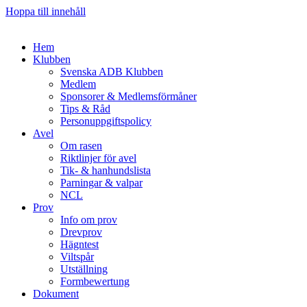
Hoppa till innehåll
Hem
Klubben
Svenska ADB Klubben
Medlem
Sponsorer & Medlemsförmåner
Tips & Råd
Personuppgiftspolicy
Avel
Om rasen
Riktlinjer för avel
Tik- & hanhundslista
Parningar & valpar
NCL
Prov
Info om prov
Drevprov
Hägntest
Viltspår
Utställning
Formbewertung
Dokument