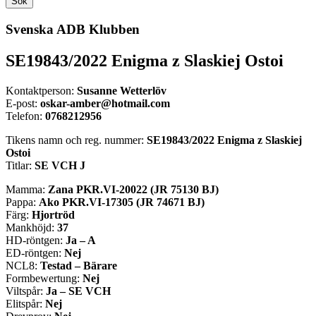
Sök
Svenska ADB Klubben
SE19843/2022 Enigma z Slaskiej Ostoi
Kontaktperson:
Susanne Wetterlöv
E-post:
oskar-amber@hotmail.com
Telefon:
0768212956
Tikens namn och reg. nummer:
SE19843/2022 Enigma z Slaskiej
Ostoi
Titlar:
SE VCH J
Mamma:
Zana PKR.VI-20022 (JR 75130 BJ)
Pappa:
Ako PKR.VI-17305 (JR 74671 BJ)
Färg:
Hjortröd
Mankhöjd:
37
HD-röntgen:
Ja – A
ED-röntgen:
Nej
NCL8:
Testad – Bärare
Formbewertung:
Nej
Viltspår:
Ja – SE VCH
Elitspår:
Nej