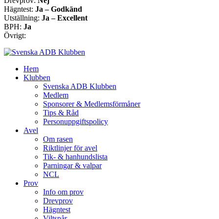
Drevprov:
Nej
Hägntest:
Ja – Godkänd
Utställning:
Ja – Excellent
BPH:
Ja
Övrigt:
Hem
Klubben
Svenska ADB Klubben
Medlem
Sponsorer & Medlemsförmåner
Tips & Råd
Personuppgiftspolicy
Avel
Om rasen
Riktlinjer för avel
Tik- & hanhundslista
Parningar & valpar
NCL
Prov
Info om prov
Drevprov
Hägntest
Viltspår