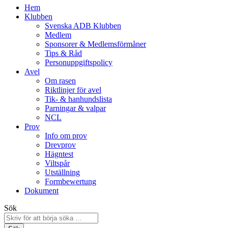
Hem
Klubben
Svenska ADB Klubben
Medlem
Sponsorer & Medlemsförmåner
Tips & Råd
Personuppgiftspolicy
Avel
Om rasen
Riktlinjer för avel
Tik- & hanhundslista
Parningar & valpar
NCL
Prov
Info om prov
Drevprov
Hägntest
Viltspår
Utställning
Formbewertung
Dokument
Sök