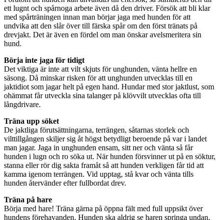
ett lugnt och spårnoga arbete även då den driver. Försök att bli klar
med spårträningen innan man börjar jaga med hunden för att
undvika att den slår över till färska spår om den först tränats på
drevjakt. Det är även en fördel om man önskar avelsmeritera sin
hund.
Börja inte jaga för tidigt
Det viktiga är inte att vilt skjuts för unghunden, vänta hellre en
säsong. Då minskar risken för att unghunden utvecklas till en
jaktidiot som jagar helt på egen hand. Hundar med stor jaktlust, som
ohämmat får utveckla sina talanger på klövvilt utvecklas ofta till
långdrivare.
Träna upp söket
De jaktliga förutsättningarna, terrängen, såtarnas storlek och
vilttillgången skiljer sig åt högst betydligt beroende på var i landet
man jagar. Jaga in unghunden ensam, sitt ner och vänta så får
hunden i lugn och ro söka ut. När hunden försvinner ut på en söktur,
stanna eller rör dig sakta framåt så att hunden verkligen får tid att
kamma igenom terrängen. Vid upptag, stå kvar och vänta tills
hunden återvänder efter fullbordat drev.
Träna på hare
Börja med hare! Träna gärna på öppna fält med full uppsikt över
hundens förehavanden. Hunden ska aldrig se haren springa undan,