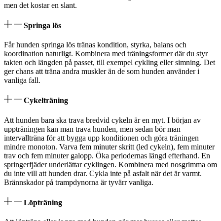
men det kostar en slant.
Springa lös
Får hunden springa lös tränas kondition, styrka, balans och
koordination naturligt. Kombinera med träningsformer där du styr
takten och längden på passet, till exempel cykling eller simning. Det
ger chans att träna andra muskler än de som hunden använder i
vanliga fall.
Cykelträning
Att hunden bara ska trava bredvid cykeln är en myt. I början av
uppträningen kan man trava hunden, men sedan bör man
intervallträna för att bygga upp konditionen och göra träningen
mindre monoton. Varva fem minuter skritt (led cykeln), fem minuter
trav och fem minuter galopp. Öka periodernas längd efterhand. En
springerfjäder underlättar cyklingen. Kombinera med nosgrimma om
du inte vill att hunden drar. Cykla inte på asfalt när det är varmt.
Brännskador på trampdynorna är tyvärr vanliga.
Löpträning