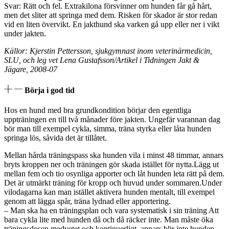
Svar: Rätt och fel. Extrakilona försvinner om hunden får gå hårt,
men det sliter att springa med dem. Risken för skador är stor redan
vid en liten övervikt. En jakthund ska varken gå upp eller ner i vikt
under jakten.
Källor: Kjerstin Pettersson, sjukgymnast inom veterinärmedicin,
SLU, och leg vet Lena Gustafsson/Artikel i Tidningen Jakt &
Jägare, 2008-07
Börja i god tid
Hos en hund med bra grundkondition börjar den egentliga
uppträningen en till två månader före jakten. Ungefär varannan dag
bör man till exempel cykla, simma, träna styrka eller låta hunden
springa lös, såvida det är tillåtet.
Mellan hårda träningspass ska hunden vila i minst 48 timmar, annars
bryts kroppen ner och träningen gör skada istället för nytta.Lägg ut
mellan fem och tio osynliga apporter och låt hunden leta rätt på dem.
Det är utmärkt träning för kropp och huvud under sommaren.Under
vilodagarna kan man istället aktivera hunden mentalt, till exempel
genom att lägga spår, träna lydnad eller apportering.
– Man ska ha en träningsplan och vara systematisk i sin träning Att
bara cykla lite med hunden då och då räcker inte. Man måste öka
träningsdosen medvetet och kontinuerligt, annars blir inte hunden