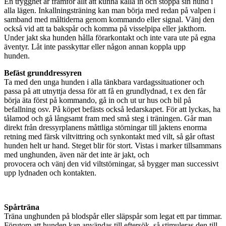
En trygghet är framför allt att kunna kalla in och stoppa sin hund i
alla lägen. Inkallningsträning kan man börja med redan på valpen i
samband med måltiderna genom kommando eller signal. Vänj den
också vid att ta bakspår och komma på visselpipa eller jakthorn.
Under jakt ska hunden hålla förarkontakt och inte vara ute på egna
äventyr. Låt inte passkyttar eller någon annan koppla upp
hunden.
Befäst grunddressyren
Ta med den unga hunden i alla tänkbara vardagssituationer och
passa på att utnyttja dessa för att få en grundlydnad, t ex den får
börja äta först på kommando, gå in och ut ur hus och bil på
befallning osv. På köpet befästs också ledarskapet. För att lyckas, ha
tålamod och gå långsamt fram med små steg i träningen. Går man
direkt från dressyrplanens måttliga störningar till jaktens enorma
retning med färsk viltvittring och synkontakt med vilt, så går oftast
hunden helt ur hand. Steget blir för stort. Vistas i marker tillsammans
med unghunden, även när det inte är jakt, och
provocera och vänj den vid viltstörningar, så bygger man successivt
upp lydnaden och kontakten.
Spårträna
Träna unghunden på blodspår eller släpspår som legat ett par timmar.
Förutom att hunden kan användas till eftersök, så stimuleras den till