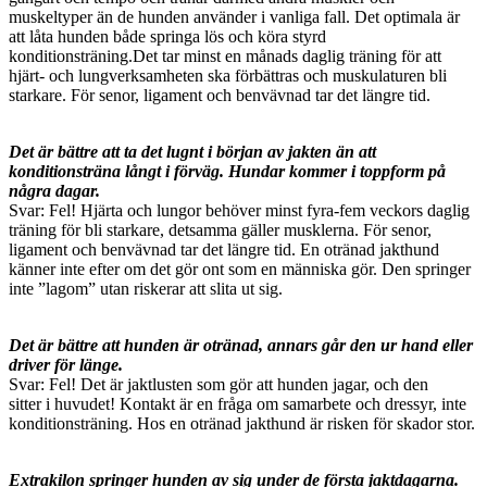
muskeltyper än de hunden använder i vanliga fall. Det optimala är
att låta hunden både springa lös och köra styrd
konditionsträning.Det tar minst en månads daglig träning för att
hjärt- och lungverksamheten ska förbättras och muskulaturen bli
starkare. För senor, ligament och benvävnad tar det längre tid.
Det är bättre att ta det lugnt i början av jakten än att
konditionsträna långt i förväg. Hundar kommer i toppform på
några dagar.
Svar: Fel! Hjärta och lungor behöver minst fyra-fem veckors daglig
träning för bli starkare, detsamma gäller musklerna. För senor,
ligament och benvävnad tar det längre tid. En otränad jakthund
känner inte efter om det gör ont som en människa gör. Den springer
inte ”lagom” utan riskerar att slita ut sig.
Det är bättre att hunden är otränad, annars går den ur hand eller
driver för länge.
Svar: Fel! Det är jaktlusten som gör att hunden jagar, och den
sitter i huvudet! Kontakt är en fråga om samarbete och dressyr, inte
konditionsträning. Hos en otränad jakthund är risken för skador stor.
Extrakilon springer hunden av sig under de första jaktdagarna.