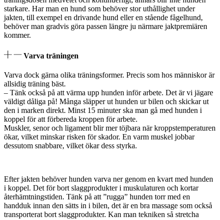
starkare. Har man en hund som behöver stor uthållighet under
jakten, till exempel en drivande hund eller en stående fågelhund,
behöver man gradvis göra passen längre ju närmare jaktpremiären
kommer.
Varva träningen
Varva dock gärna olika träningsformer. Precis som hos människor är
allsidig träning bäst.
– Tänk också på att värma upp hunden inför arbete. Det är vi jägare
väldigt dåliga på! Många släpper ut hunden ur bilen och skickar ut
den i marken direkt. Minst 15 minuter ska man gå med hunden i
koppel för att förbereda kroppen för arbete.
Muskler, senor och ligament blir mer töjbara när kroppstemperaturen
ökar, vilket minskar risken för skador. En varm muskel jobbar
dessutom snabbare, vilket ökar dess styrka.
Efter jakten behöver hunden varva ner genom en kvart med hunden
i koppel. Det för bort slaggprodukter i muskulaturen och kortar
återhämtningstiden. Tänk på att ”rugga” hunden torr med en
handduk innan den sätts in i bilen, det är en bra massage som också
transporterat bort slaggprodukter. Kan man tekniken så stretcha