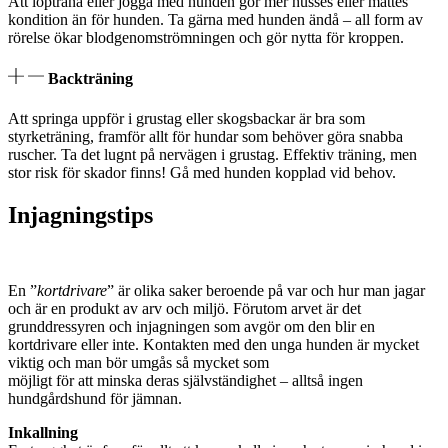
Att löpträna eller jogga med hunden gör mer husses eller mattes
kondition än för hunden. Ta gärna med hunden ändå – all form av
rörelse ökar blodgenomströmningen och gör nytta för kroppen.
Backträning
Att springa uppför i grustag eller skogsbackar är bra som
styrketräning, framför allt för hundar som behöver göra snabba
ruscher. Ta det lugnt på nervägen i grustag. Effektiv träning, men
stor risk för skador finns! Gå med hunden kopplad vid behov.
Injagningstips
En ”
kortdrivare
” är olika saker beroende på var och hur man jagar
och är en produkt av arv och miljö. Förutom arvet är det
grunddressyren och injagningen som avgör om den blir en
kortdrivare eller inte. Kontakten med den unga hunden är mycket
viktig och man bör umgås så mycket som
möjligt för att minska deras självständighet – alltså ingen
hundgårdshund för jämnan.
Inkallning