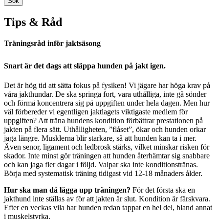
Sök
Tips & Råd
Träningsråd inför jaktsäsong
Snart är det dags att släppa hunden på jakt igen.
Det är hög tid att sätta fokus på fysiken! Vi jägare har höga krav på
våra jakthundar. De ska springa fort, vara uthålliga, inte gå sönder
och förmå koncentrera sig på uppgiften under hela dagen. Men hur
väl förbereder vi egentligen jaktlagets viktigaste medlem för
uppgiften? Att träna hundens kondition förbättrar prestationen på
jakten på flera sätt. Uthålligheten, ”flåset”, ökar och hunden orkar
jaga längre. Musklerna blir starkare, så att hunden kan ta i mer.
Även senor, ligament och ledbrosk stärks, vilket minskar risken för
skador. Inte minst gör träningen att hunden återhämtar sig snabbare
och kan jaga fler dagar i följd. Valpar ska inte konditionstränas.
Börja med systematisk träning tidigast vid 12-18 månaders ålder.
Hur ska man då lägga upp träningen?
För det första ska en
jakthund inte ställas av för att jakten är slut. Kondition är färskvara.
Efter en veckas vila har hunden redan tappat en hel del, bland annat
i muskelstyrka.