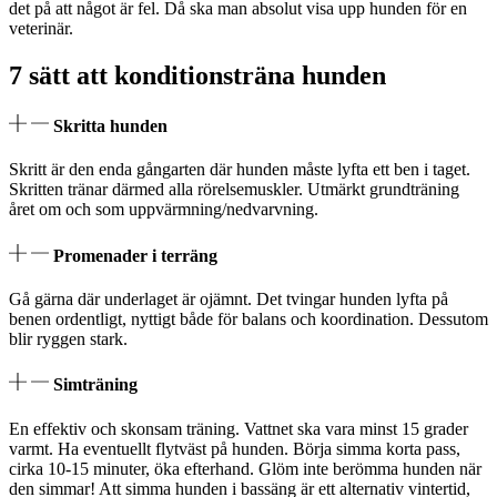
det på att något är fel. Då ska man absolut visa upp hunden för en
veterinär.
7 sätt att konditionsträna hunden
Skritta hunden
Skritt är den enda gångarten där hunden måste lyfta ett ben i taget.
Skritten tränar därmed alla rörelsemuskler. Utmärkt grundträning
året om och som uppvärmning/nedvarvning.
Promenader i terräng
Gå gärna där underlaget är ojämnt. Det tvingar hunden lyfta på
benen ordentligt, nyttigt både för balans och koordination. Dessutom
blir ryggen stark.
Simträning
En effektiv och skonsam träning. Vattnet ska vara minst 15 grader
varmt. Ha eventuellt flytväst på hunden. Börja simma korta pass,
cirka 10-15 minuter, öka efterhand. Glöm inte berömma hunden när
den simmar! Att simma hunden i bassäng är ett alternativ vintertid,