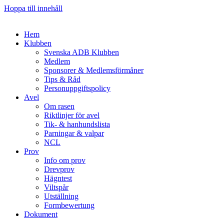
Hoppa till innehåll
Hem
Klubben
Svenska ADB Klubben
Medlem
Sponsorer & Medlemsförmåner
Tips & Råd
Personuppgiftspolicy
Avel
Om rasen
Riktlinjer för avel
Tik- & hanhundslista
Parningar & valpar
NCL
Prov
Info om prov
Drevprov
Hägntest
Viltspår
Utställning
Formbewertung
Dokument