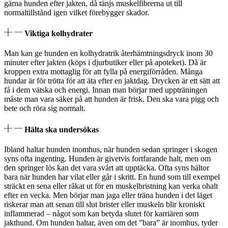
gärna hunden efter jakten, då tänjs muskelfibrerna ut till
normaltillstånd igen vilket förebygger skador.
Viktiga kolhydrater
Man kan ge hunden en kolhydratrik återhämtningsdryck inom 30
minuter efter jakten (köps i djurbutiker eller på apoteket). Då är
kroppen extra mottaglig för att fylla på energiförråden. Många
hundar är för trötta för att äta efter en jaktdag. Drycken är ett sätt att
få i dem vätska och energi. Innan man börjar med uppträningen
måste man vara säker på att hunden är frisk. Den ska vara pigg och
bete och röra sig normalt.
Hälta ska undersökas
Ibland haltar hunden inomhus, när hunden sedan springer i skogen
syns ofta ingenting. Hunden är givetvis fortfarande halt, men om
den springer lös kan det vara svårt att upptäcka. Ofta syns hältor
bara när hunden har vilat eller går i skritt. En hund som till exempel
sträckt en sena eller råkat ut för en muskelbristning kan verka ohalt
efter en vecka. Men börjar man jaga eller träna hunden i det läget
riskerar man att senan till slut brister eller muskeln blir kroniskt
inflammerad – något som kan betyda slutet för karriären som
jakthund. Om hunden haltar, även om det ”bara” är inomhus, tyder