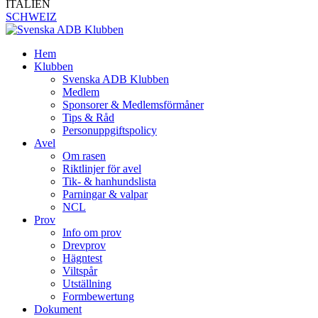
ITALIEN
SCHWEIZ
Hem
Klubben
Svenska ADB Klubben
Medlem
Sponsorer & Medlemsförmåner
Tips & Råd
Personuppgiftspolicy
Avel
Om rasen
Riktlinjer för avel
Tik- & hanhundslista
Parningar & valpar
NCL
Prov
Info om prov
Drevprov
Hägntest
Viltspår
Utställning
Formbewertung
Dokument