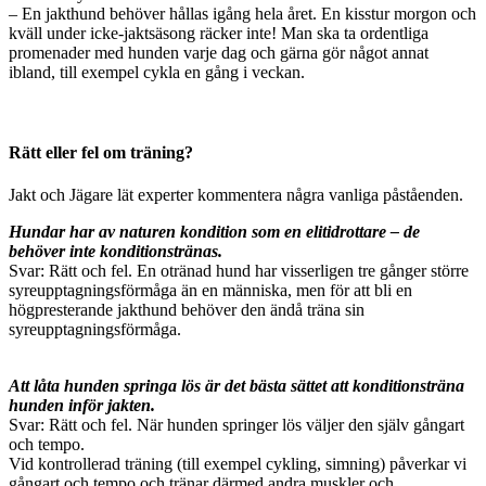
– En jakthund behöver hållas igång hela året. En kisstur morgon och
kväll under icke-jaktsäsong räcker inte! Man ska ta ordentliga
promenader med hunden varje dag och gärna gör något annat
ibland, till exempel cykla en gång i veckan.
Rätt eller fel om träning?
Jakt och Jägare lät experter kommentera några vanliga påståenden.
Hundar har av naturen kondition som en elitidrottare – de
behöver inte konditionstränas.
Svar: Rätt och fel. En otränad hund har visserligen tre gånger större
syreupptagningsförmåga än en människa, men för att bli en
högpresterande jakthund behöver den ändå träna sin
syreupptagningsförmåga.
Att låta hunden springa lös är det bästa sättet att konditionsträna
hunden inför jakten.
Svar: Rätt och fel. När hunden springer lös väljer den själv gångart
och tempo.
Vid kontrollerad träning (till exempel cykling, simning) påverkar vi
gångart och tempo och tränar därmed andra muskler och