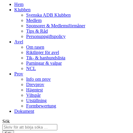
Hem
Klubben
Svenska ADB Klubben
Medlem
Sponsorer & Medlemsförmåner
Tips & Råd
Personuppgiftspolicy
Avel
Om rasen
Riktlinjer för avel
Tik- & hanhundslista
Parningar & valpar
NCL
Prov
Info om prov
Drevprov
Hägntest
Viltspår
Utställning
Formbewertung
Dokument
Sök