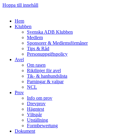
Hoppa till innehåll
Hem
Klubben
Svenska ADB Klubben
Medlem
Sponsorer & Medlemsförmåner
Tips & Råd
Personuppgiftspolicy
Avel
Om rasen
Riktlinjer för avel
Tik- & hanhundslista
Parningar & valpar
NCL
Prov
Info om prov
Drevprov
Hägntest
Viltspår
Utställning
Formbewertung
Dokument