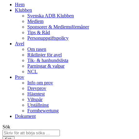
Hem
Klubben
Svenska ADB Klubben
Medlem
Sponsorer & Medlemsförmåner
Tips & Råd
Personuppgiftspolicy
Avel
Om rasen
Riktlinjer för avel
Tik- & hanhundslista
Parningar & valpar
NCL
Prov
Info om prov
Drevprov
Hägntest
Viltspår
Utställning
Formbewertung
Dokument
Sök