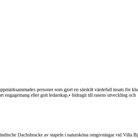
märksammades personer som gjort en särskilt värdefull insats för klubb
t engagemang eller gott ledarskap,• bidragit till rasens utveckling och
nländische Dachsbracke av stapeln i natursköna omgivningar vid Villa B