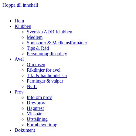
Hoppa till innehåll
Hem
Klubben
Svenska ADB Klubben
Medlem
Sponsorer & Medlemsförmåner
Tips & Råd
Personuppgiftspolicy
Avel
Om rasen
Riktlinjer för avel
Tik- & hanhundslista
Parningar & valpar
NCL
Prov
Info om prov
Drevprov
Hägntest
Viltspår
Utställning
Formbewertung
Dokument