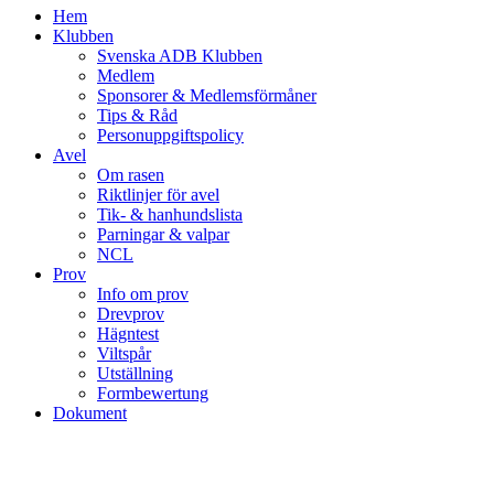
Hem
Klubben
Svenska ADB Klubben
Medlem
Sponsorer & Medlemsförmåner
Tips & Råd
Personuppgiftspolicy
Avel
Om rasen
Riktlinjer för avel
Tik- & hanhundslista
Parningar & valpar
NCL
Prov
Info om prov
Drevprov
Hägntest
Viltspår
Utställning
Formbewertung
Dokument