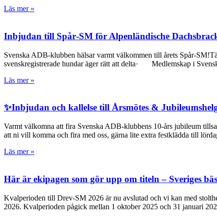
Läs mer »
Inbjudan till Spår‑SM för Alpenländische Dachsbrac
Svenska ADB-klubben hälsar varmt välkommen till årets Spår‑SM!Tävli
svenskregistrerade hundar äger rätt att delta· Medlemskap i Sven
Läs mer »
✨Inbjudan och kallelse till Årsmötes & Jubileumshel
Varmt välkomna att fira Svenska ADB-klubbens 10-års jubileum tillsam
att ni vill komma och fira med oss, gärna lite extra festklädda till lö
Läs mer »
Här är ekipagen som gör upp om titeln – Sveriges b
Kvalperioden till Drev-SM 2026 är nu avslutad och vi kan med stolthe
2026. Kvalperioden pågick mellan 1 oktober 2025 och 31 januari 202