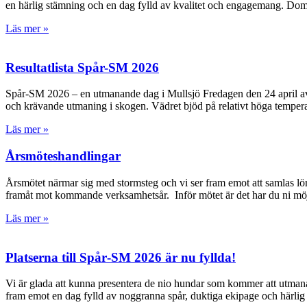
en härlig stämning och en dag fylld av kvalitet och engagemang. Doma
Läs mer »
Resultatlista Spår-SM 2026
Spår-SM 2026 – en utmanande dag i Mullsjö Fredagen den 24 april avgjor
och krävande utmaning i skogen. Vädret bjöd på relativt höga temper
Läs mer »
Årsmöteshandlingar
Årsmötet närmar sig med stormsteg och vi ser fram emot att samlas lö
framåt mot kommande verksamhetsår. Inför mötet är det har du ni möjl
Läs mer »
Platserna till Spår‑SM 2026 är nu fyllda!
Vi är glada att kunna presentera de nio hundar som kommer att utmana
fram emot en dag fylld av noggranna spår, duktiga ekipage och härlig