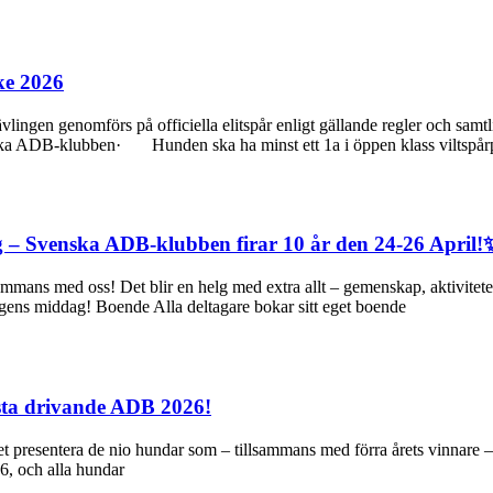
ke 2026
ngen genomförs på officiella elitspår enligt gällande regler och sam
ska ADB‑klubben· Hunden ska ha minst ett 1a i öppen klass viltspår
g – Svenska ADB-klubben firar 10 år den 24-26 April!
mans med oss! Det blir en helg med extra allt – gemenskap, aktiviteter
rdagens middag! Boende Alla deltagare bokar sitt eget boende
ästa drivande ADB 2026!
t presentera de nio hundar som – tillsammans med förra årets vinnare 
6, och alla hundar