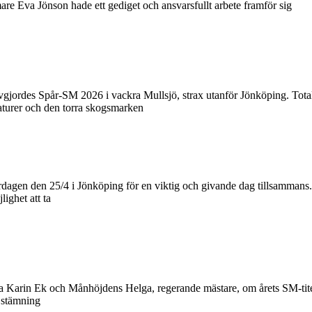
re Eva Jönson hade ett gediget och ansvarsfullt arbete framför sig
des Spår‑SM 2026 i vackra Mullsjö, strax utanför Jönköping. Totalt kom 
aturer och den torra skogsmarken
rdagen den 25/4 i Jönköping för en viktig och givande dag tillsammans
ighet att ta
 Karin Ek och Månhöjdens Helga, regerande mästare, om årets SM‑titel i
 stämning