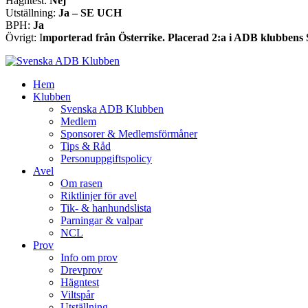
Hägntest:
Nej
Utställning:
Ja – SE UCH
BPH:
Ja
Övrigt: I
mporterad från Österrike. Placerad 2:a i ADB klubbens
Hem
Klubben
Svenska ADB Klubben
Medlem
Sponsorer & Medlemsförmåner
Tips & Råd
Personuppgiftspolicy
Avel
Om rasen
Riktlinjer för avel
Tik- & hanhundslista
Parningar & valpar
NCL
Prov
Info om prov
Drevprov
Hägntest
Viltspår
Utställning