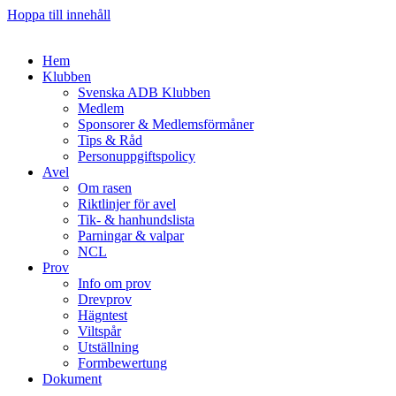
Hoppa till innehåll
Hem
Klubben
Svenska ADB Klubben
Medlem
Sponsorer & Medlemsförmåner
Tips & Råd
Personuppgiftspolicy
Avel
Om rasen
Riktlinjer för avel
Tik- & hanhundslista
Parningar & valpar
NCL
Prov
Info om prov
Drevprov
Hägntest
Viltspår
Utställning
Formbewertung
Dokument