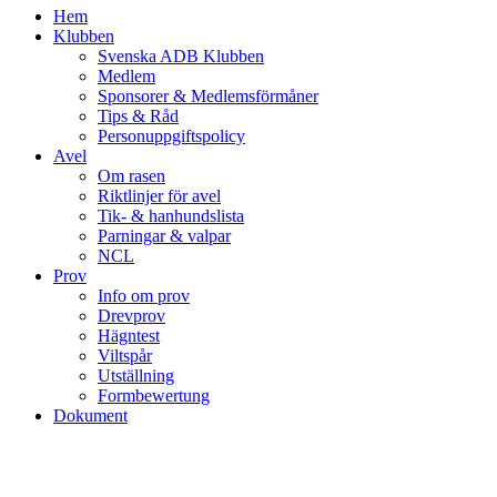
Hem
Klubben
Svenska ADB Klubben
Medlem
Sponsorer & Medlemsförmåner
Tips & Råd
Personuppgiftspolicy
Avel
Om rasen
Riktlinjer för avel
Tik- & hanhundslista
Parningar & valpar
NCL
Prov
Info om prov
Drevprov
Hägntest
Viltspår
Utställning
Formbewertung
Dokument