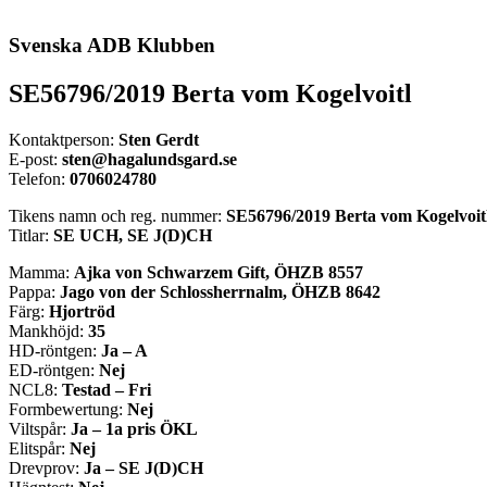
Svenska ADB Klubben
SE56796/2019 Berta vom Kogelvoitl
Kontaktperson:
Sten Gerdt
E-post:
sten@hagalundsgard.se
Telefon:
0706024780
Tikens namn och reg. nummer:
SE56796/2019 Berta vom Kogelvoit
Titlar:
SE UCH, SE J(D)CH
Mamma:
Ajka von Schwarzem Gift, ÖHZB 8557
Pappa:
Jago von der Schlossherrnalm, ÖHZB 8642
Färg:
Hjortröd
Mankhöjd:
35
HD-röntgen:
Ja – A
ED-röntgen:
Nej
NCL8:
Testad – Fri
Formbewertung:
Nej
Viltspår:
Ja – 1a pris ÖKL
Elitspår:
Nej
Drevprov:
Ja – SE J(D)CH