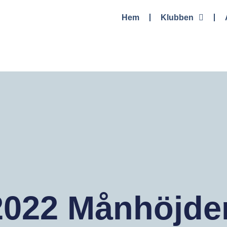
Hem
Klubben
2022 Månhöjde