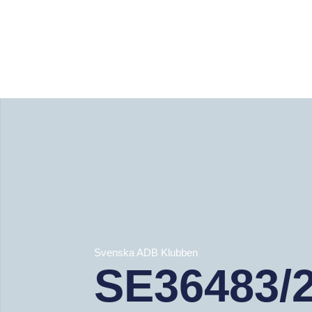
Svenska ADB Klubben
SE36483/