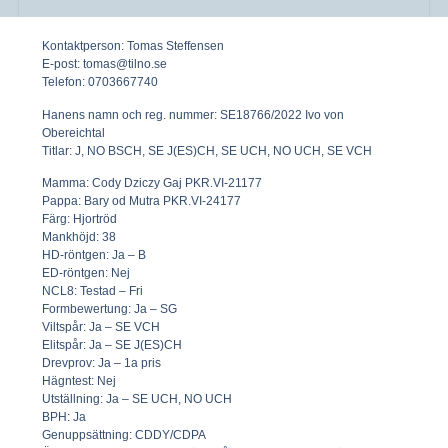
Kontaktperson:
Tomas Steffensen
E-post:
tomas@tilno.se
Telefon:
0703667740
Hanens namn och reg. nummer:
SE18766/2022 Ivo von
Obereichtal
Titlar:
J, NO BSCH, SE J(ES)CH, SE UCH, NO UCH, SE VCH
Mamma:
Cody Dziczy Gaj PKR.VI-21177
Pappa:
Bary od Mutra PKR.VI-24177
Färg:
Hjortröd
Mankhöjd:
38
HD-röntgen:
Ja – B
ED-röntgen:
Nej
NCL8:
Testad – Fri
Formbewertung:
Ja – SG
Viltspår:
Ja – SE VCH
Elitspår:
Ja – SE J(ES)CH
Drevprov:
Ja – 1a pris
Hägntest:
Nej
Utställning:
Ja – SE UCH, NO UCH
BPH:
Ja
Genuppsättning:
CDDY/CDPA