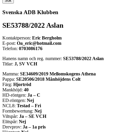
Sök
Svenska ADB Klubben
SE53788/2022 Aslan
Kontaktperson:
Eric Bergholm
E-post:
Oa_eric@hotmail.com
Telefon:
0703086176
Hanens namn och reg. nummer:
SE53788/2022 Aslan
Titlar:
J, SV VCH
Mamma:
SE34609/2019 Mellomskogens Athena
Pappa:
SE20506/2018 Månhöjdens Colt
Färg:
Hjortröd
Mankhöjd:
40
HD-röntgen:
Ja – C
ED-röntgen:
Nej
NCL8:
Testad – Fri
Formbewertung:
Nej
Viltspår:
Ja – SE VCH
Elitspår:
Nej
Drevprov:
Ja – 1a pris