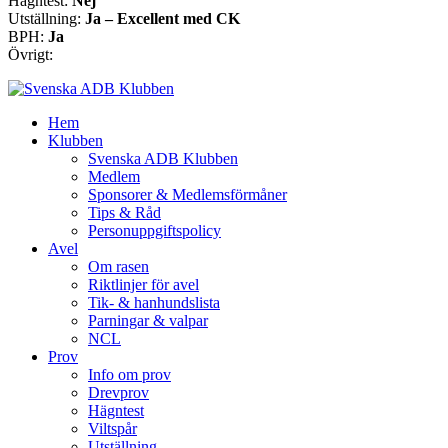
Hägntest:
Nej
Utställning:
Ja – Excellent med CK
BPH:
Ja
Övrigt:
Hem
Klubben
Svenska ADB Klubben
Medlem
Sponsorer & Medlemsförmåner
Tips & Råd
Personuppgiftspolicy
Avel
Om rasen
Riktlinjer för avel
Tik- & hanhundslista
Parningar & valpar
NCL
Prov
Info om prov
Drevprov
Hägntest
Viltspår
Utställning