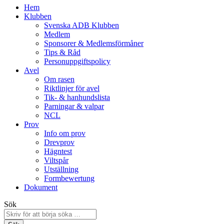
Hem
Klubben
Svenska ADB Klubben
Medlem
Sponsorer & Medlemsförmåner
Tips & Råd
Personuppgiftspolicy
Avel
Om rasen
Riktlinjer för avel
Tik- & hanhundslista
Parningar & valpar
NCL
Prov
Info om prov
Drevprov
Hägntest
Viltspår
Utställning
Formbewertung
Dokument
Sök