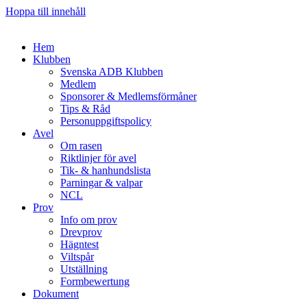
Hoppa till innehåll
Hem
Klubben
Svenska ADB Klubben
Medlem
Sponsorer & Medlemsförmåner
Tips & Råd
Personuppgiftspolicy
Avel
Om rasen
Riktlinjer för avel
Tik- & hanhundslista
Parningar & valpar
NCL
Prov
Info om prov
Drevprov
Hägntest
Viltspår
Utställning
Formbewertung
Dokument