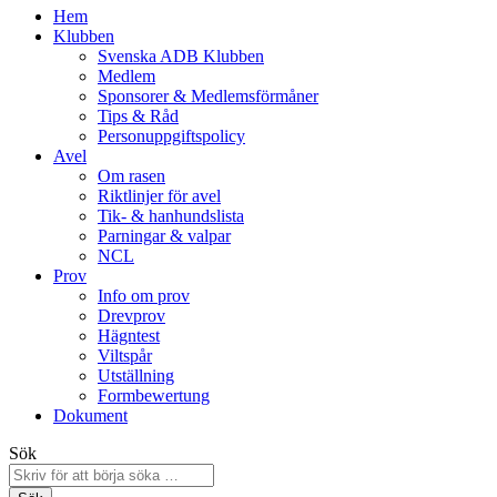
Hem
Klubben
Svenska ADB Klubben
Medlem
Sponsorer & Medlemsförmåner
Tips & Råd
Personuppgiftspolicy
Avel
Om rasen
Riktlinjer för avel
Tik- & hanhundslista
Parningar & valpar
NCL
Prov
Info om prov
Drevprov
Hägntest
Viltspår
Utställning
Formbewertung
Dokument
Sök