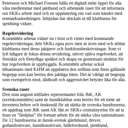
Petersson och Michael Fossum hålla ett digitalt möte öppet för alla
våra medlemmar med jakthund och arbetande raser för att informera
om SKKs arbete med och en uppdatering om vad som händer med
renmarksutredningen. Inbjudan har skickats ut till klubbarna för
spridning vidare.
Regelrevidering
Kommittén arbetar vidare nu i höst och vinter med kommande
regelrevideringar, dels SKKs egna prov men är även med och stöttar
klubbarna med deras jaktprov och funktionsbeskrivningar. Som vi
lyft tidigare är fokus denna revidering, utöver själva regelverket, att
förenkla och förtydliga språket och skapa en gemensam struktur för
hur regelverken är uppbyggda. Kommittén arbetar också
tillsammans med KHM att uppdatera den ordlista som finns gällande
begrepp som kan beröra den jaktliga biten. Det är viktigt att begrepp
som exempelvis mod, dådkraft och aggressivitet betyder lika för alla.
Svenska raser
Den sista augusti träffades representanter från JhK, AK
(avelskommittén) samt de hundklubbar som berörs för ett möte att
inventera behov och önskemål för att stärka de svenska hundraserna,
ett uppdrag som JhK samt AK fått av SKKs centralstyrelse för att ta
fram en ”färdplan” för fortsatt arbete för att stärka våra nationalraser.
De 12 hundraserna är dansk-svensk gårdshund, drever,
gotlandsstövare, hamiltonstövare, hälleforshund, jämthund,