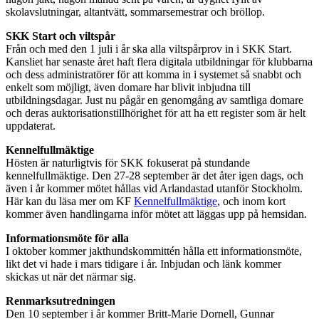
skolavslutningar, altantvätt, sommarsemestrar och bröllop.
SKK Start och viltspår
Från och med den 1 juli i år ska alla viltspårprov in i SKK Start.
Kansliet har senaste året haft flera digitala utbildningar för klubbarna
och dess administratörer för att komma in i systemet så snabbt och
enkelt som möjligt, även domare har blivit inbjudna till
utbildningsdagar. Just nu pågår en genomgång av samtliga domare
och deras auktorisationstillhörighet för att ha ett register som är helt
uppdaterat.
Kennelfullmäktige
Hösten är naturligtvis för SKK fokuserat på stundande
kennelfullmäktige. Den 27-28 september är det åter igen dags, och
även i år kommer mötet hållas vid Arlandastad utanför Stockholm.
Här kan du läsa mer om KF
Kennelfullmäktige
, och inom kort
kommer även handlingarna inför mötet att läggas upp på hemsidan.
Informationsmöte för alla
I oktober kommer jakthundskommittén hålla ett informationsmöte,
likt det vi hade i mars tidigare i år. Inbjudan och länk kommer
skickas ut när det närmar sig.
Renmarksutredningen
Den 10 september i år kommer Britt-Marie Dornell, Gunnar