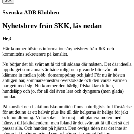
Sök
Svenska ADB Klubben
Nyhetsbrev från SKK, läs nedan
Hej!
Här kommer höstens informations/nyhetsbrev från JhK och
kommitténs sekreterare på kansliet.
Nu börjar det bli svårt att få tid till sådana där måsten. Det där ideella
uppdraget som annars är både roligt och givande blir svårt att
klämma in mellan jobb, domaruppdrag och jakt! För nu är hösten
äntligen här, sommarsemestrar överstökade och den värsta värmen
har gett med sig. Nu kommer den härligt friska klara luften,
hundsläpp och jo, för all del även lera och dyngsura (men glada)
hundar.
På kansliet och i jakthundskommittén finns naturligtvis full förståelse
för att det nu är ett halvår plus lite till där helgerna är heliga för jakt
och hundträning. Vi försöker – tro mig – att planera möten med
hänsyn till jaktkalendern, men ibland är det svårt att få till det så det
passar alla. Och handen på hjärtat. Den övriga tiden när det inte är
någon jakt, någon månad sent på våren, är dygnet fyllt av