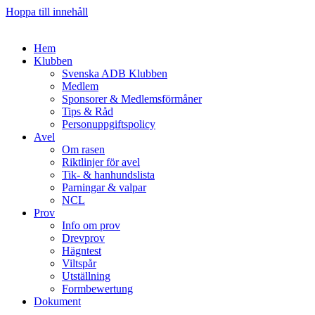
Hoppa till innehåll
Hem
Klubben
Svenska ADB Klubben
Medlem
Sponsorer & Medlemsförmåner
Tips & Råd
Personuppgiftspolicy
Avel
Om rasen
Riktlinjer för avel
Tik- & hanhundslista
Parningar & valpar
NCL
Prov
Info om prov
Drevprov
Hägntest
Viltspår
Utställning
Formbewertung
Dokument