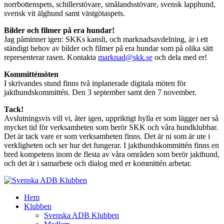
norrbottenspets, schillerstövare, smålandsstövare, svensk lapphund,
svensk vit älghund samt västgötaspets.
Bilder och filmer på era hundar!
Jag påminner igen: SKKs kansli, och marknadsavdelning, är i ett
ständigt behov av bilder och filmer på era hundar som på olika sätt
representerar rasen. Kontakta
marknad@skk.se
och dela med er!
Kommittémöten
I skrivandes stund finns två inplanerade digitala möten för
jakthundskommittén. Den 3 september samt den 7 november.
Tack!
Avslutningsvis vill vi, åter igen, uppriktigt hylla er som lägger ner så
mycket tid för verksamheten som berör SKK och våra hundklubbar.
Det är tack vare er som verksamheten finns. Det är ni som är ute i
verkligheten och ser hur det fungerar. I jakthundskommittén finns en
bred kompetens inom de flesta av våra områden som berör jakthund,
och det är i samarbete och dialog med er kommittén arbetar.
Hem
Klubben
Svenska ADB Klubben