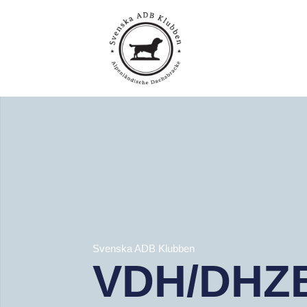
Svenska ADB Klubben
VDH/DHZB