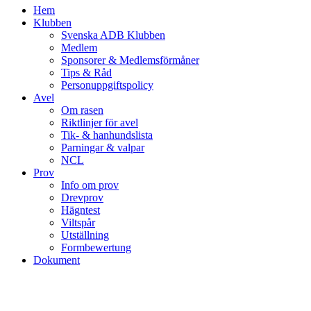
Hem
Klubben
Svenska ADB Klubben
Medlem
Sponsorer & Medlemsförmåner
Tips & Råd
Personuppgiftspolicy
Avel
Om rasen
Riktlinjer för avel
Tik- & hanhundslista
Parningar & valpar
NCL
Prov
Info om prov
Drevprov
Hägntest
Viltspår
Utställning
Formbewertung
Dokument