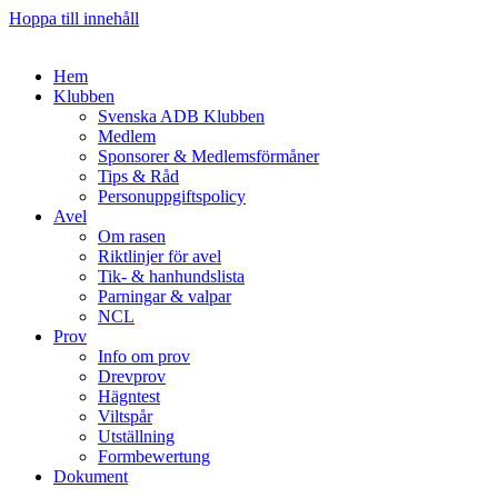
Hoppa till innehåll
Hem
Klubben
Svenska ADB Klubben
Medlem
Sponsorer & Medlemsförmåner
Tips & Råd
Personuppgiftspolicy
Avel
Om rasen
Riktlinjer för avel
Tik- & hanhundslista
Parningar & valpar
NCL
Prov
Info om prov
Drevprov
Hägntest
Viltspår
Utställning
Formbewertung
Dokument