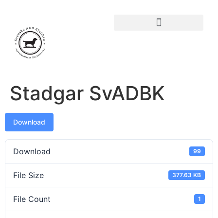
Stadgar SvADBK
Download
Download
99
File Size
377.63 KB
File Count
1