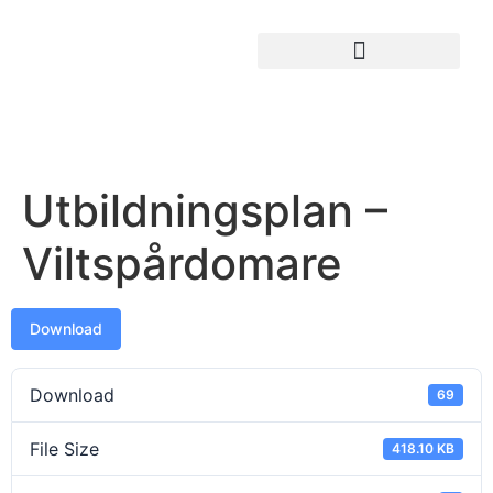
Utbildningsplan –
Viltspårdomare
Download
Download
69
File Size
418.10 KB