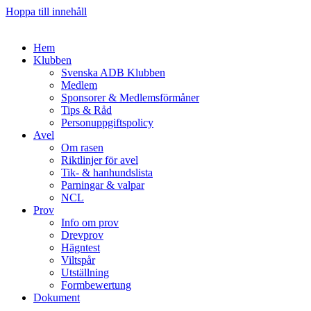
Hoppa till innehåll
Hem
Klubben
Svenska ADB Klubben
Medlem
Sponsorer & Medlemsförmåner
Tips & Råd
Personuppgiftspolicy
Avel
Om rasen
Riktlinjer för avel
Tik- & hanhundslista
Parningar & valpar
NCL
Prov
Info om prov
Drevprov
Hägntest
Viltspår
Utställning
Formbewertung
Dokument