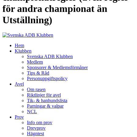
för andra championat än
Utställning)
Hem
Klubben
Svenska ADB Klubben
Medlem
Sponsorer & Medlemsförmåner
Tips & Råd
Personuppgiftspolicy
Avel
Om rasen
Riktlinjer för avel
Tik- & hanhundslista
Parningar & valpar
NCL
Prov
Info om prov
Drevprov
Hägntest