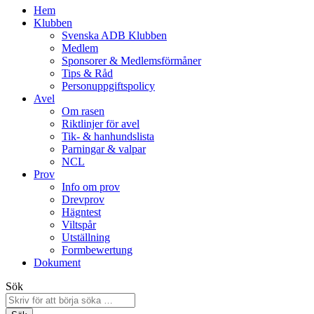
Hem
Klubben
Svenska ADB Klubben
Medlem
Sponsorer & Medlemsförmåner
Tips & Råd
Personuppgiftspolicy
Avel
Om rasen
Riktlinjer för avel
Tik- & hanhundslista
Parningar & valpar
NCL
Prov
Info om prov
Drevprov
Hägntest
Viltspår
Utställning
Formbewertung
Dokument
Sök