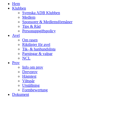
Hem
Klubben
Svenska ADB Klubben
Medlem
Sponsorer & Medlemsförmåner
Tips & Råd
Personuppgiftspolicy
Avel
Om rasen
Riktlinjer för avel
Tik- & hanhundslista
Parningar & valpar
NCL
Prov
Info om prov
Drevprov
Hägntest
Viltspår
Utställning
Formbewertung
Dokument