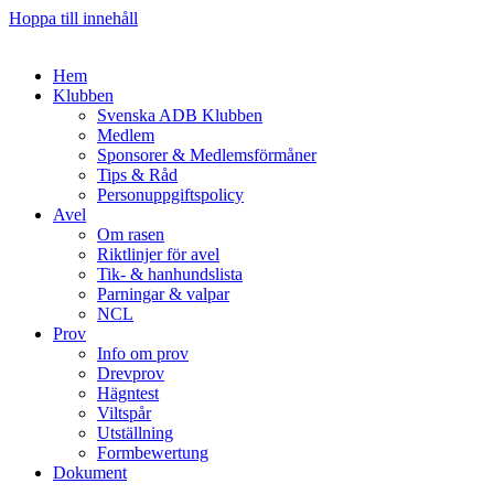
Hoppa till innehåll
Hem
Klubben
Svenska ADB Klubben
Medlem
Sponsorer & Medlemsförmåner
Tips & Råd
Personuppgiftspolicy
Avel
Om rasen
Riktlinjer för avel
Tik- & hanhundslista
Parningar & valpar
NCL
Prov
Info om prov
Drevprov
Hägntest
Viltspår
Utställning
Formbewertung
Dokument