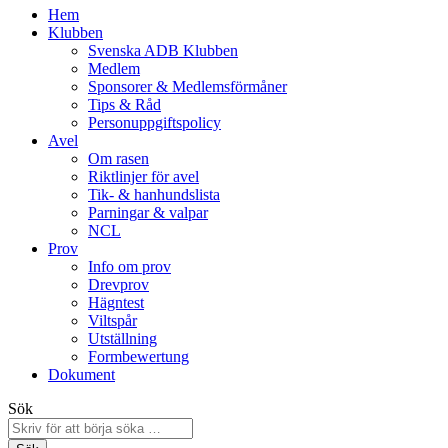
Hem
Klubben
Svenska ADB Klubben
Medlem
Sponsorer & Medlemsförmåner
Tips & Råd
Personuppgiftspolicy
Avel
Om rasen
Riktlinjer för avel
Tik- & hanhundslista
Parningar & valpar
NCL
Prov
Info om prov
Drevprov
Hägntest
Viltspår
Utställning
Formbewertung
Dokument
Sök