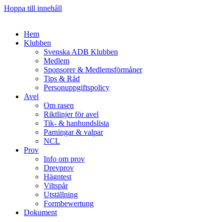
Hoppa till innehåll
Hem
Klubben
Svenska ADB Klubben
Medlem
Sponsorer & Medlemsförmåner
Tips & Råd
Personuppgiftspolicy
Avel
Om rasen
Riktlinjer för avel
Tik- & hanhundslista
Parningar & valpar
NCL
Prov
Info om prov
Drevprov
Hägntest
Viltspår
Utställning
Formbewertung
Dokument