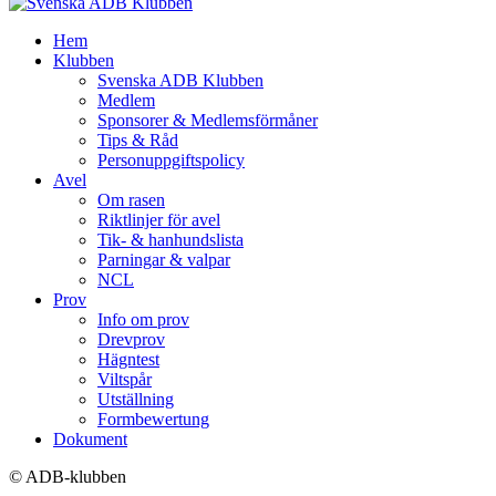
Hem
Klubben
Svenska ADB Klubben
Medlem
Sponsorer & Medlemsförmåner
Tips & Råd
Personuppgiftspolicy
Avel
Om rasen
Riktlinjer för avel
Tik- & hanhundslista
Parningar & valpar
NCL
Prov
Info om prov
Drevprov
Hägntest
Viltspår
Utställning
Formbewertung
Dokument
© ADB-klubben