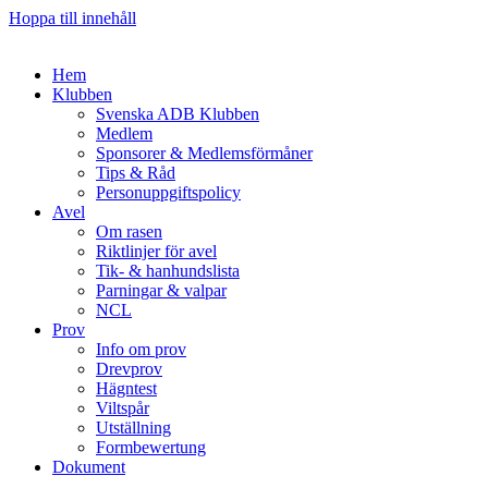
Hoppa till innehåll
Hem
Klubben
Svenska ADB Klubben
Medlem
Sponsorer & Medlemsförmåner
Tips & Råd
Personuppgiftspolicy
Avel
Om rasen
Riktlinjer för avel
Tik- & hanhundslista
Parningar & valpar
NCL
Prov
Info om prov
Drevprov
Hägntest
Viltspår
Utställning
Formbewertung
Dokument