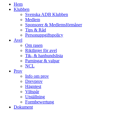
Hem
Klubben
Svenska ADB Klubben
Medlem
Sponsorer & Medlemsförmåner
Tips & Råd
Personuppgiftspolicy
Avel
Om rasen
Riktlinjer för avel
Tik- & hanhundslista
Parningar & valpar
NCL
Prov
Info om prov
Drevprov
Hägntest
Viltspår
Utställning
Formbewertung
Dokument