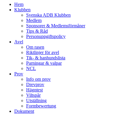
Hem
Klubben
Svenska ADB Klubben
Medlem
Sponsorer & Medlemsförmåner
Tips & Råd
Personuppgiftspolicy
Avel
Om rasen
Riktlinjer för avel
Tik- & hanhundslista
Parningar & valpar
NCL
Prov
Info om prov
Drevprov
Hägntest
Viltspår
Utställning
Formbewertung
Dokument