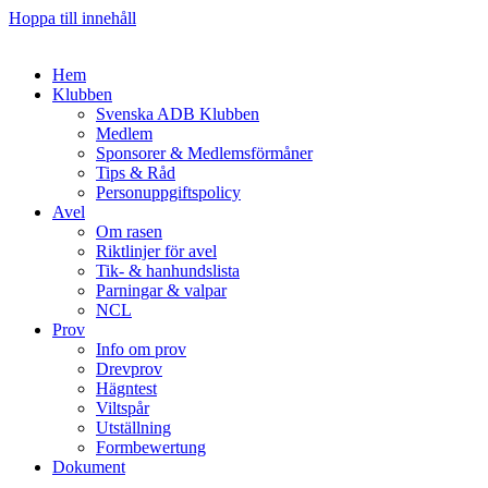
Hoppa till innehåll
Hem
Klubben
Svenska ADB Klubben
Medlem
Sponsorer & Medlemsförmåner
Tips & Råd
Personuppgiftspolicy
Avel
Om rasen
Riktlinjer för avel
Tik- & hanhundslista
Parningar & valpar
NCL
Prov
Info om prov
Drevprov
Hägntest
Viltspår
Utställning
Formbewertung
Dokument